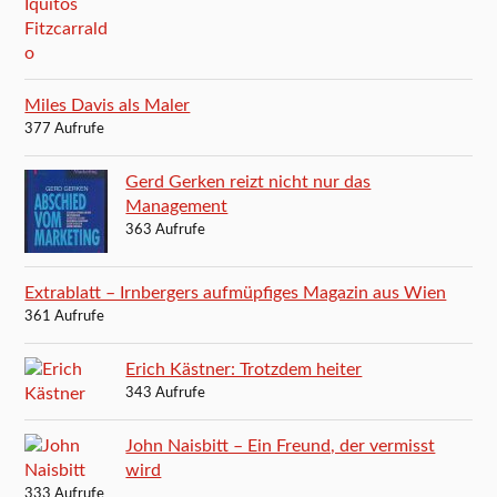
Miles Davis als Maler
377 Aufrufe
Gerd Gerken reizt nicht nur das
Management
363 Aufrufe
Extrablatt – Irnbergers aufmüpfiges Magazin aus Wien
361 Aufrufe
Erich Kästner: Trotzdem heiter
343 Aufrufe
John Naisbitt – Ein Freund, der vermisst
wird
333 Aufrufe