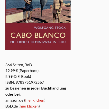
364 Seiten, BoD
12,99 € (Paperback),
8,99 € (E-Book)
ISBN: 9783751972567
zu beziehen in jeder Buchhandlung
oder bei:
amazon.de (
hier klicken
)
BoD.de (
hier klicken
)