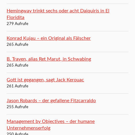
Hemingway trinkt sechs oder acht Daiquirís in El
Floridita
279 Aufrufe
Konrad Kujau – ein Original als Fälscher
265 Aufrufe
B. Traven, alias Ret Marut, in Schwabing
265 Aufrufe
Gott ist gegangen, sagt Jack Kerouac
261 Aufrufe
Jason Robards – der gefallene Fitzcarraldo
255 Aufrufe
Management by Objectives – der humane
Unternehmenserfolg
250 Aufrufe