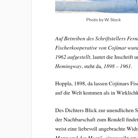
Photo by W. Stock
Auf Betreiben des Schriftstellers Fe
Fischerkooperative von Cojímar wurd
1962 aufgestellt
, lautet die Inschrif
Hemingway
, steht da,
1898 – 1961
.
Hoppla, 1898, da lassen Cojímars Fis
auf die Welt kommen als in Wirklichke
Des Dichters Blick zur unendlichen Se
der Nachbarschaft zum Rondell finde
weist eine liebevoll angebrachte Wi
Mann und das Meer“, eingeweiht am 2