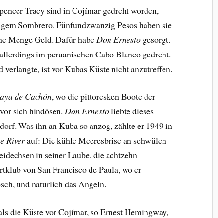
pencer Tracy sind in Cojímar gedreht worden,
mpigem Sombrero. Fünfundzwanzig Pesos haben sie
ne Menge Geld. Dafür habe
Don Ernesto
gesorgt.
llerdings im peruanischen Cabo Blanco gedreht.
verlangte, ist vor Kubas Küste nicht anzutreffen.
laya de Cachón
, wo die pittoresken Boote der
vor sich hindösen.
Don Ernesto
liebte dieses
dorf. Was ihn an Kuba so anzog, zählte er 1949 in
e River
auf: Die kühle Meeresbrise an schwülen
idechsen in seiner Laube, die achtzehn
tklub von San Francisco de Paula, wo er
sch, und natürlich das Angeln.
als die Küste vor Cojímar, so Ernest Hemingway,