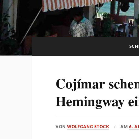
SCH
Cojímar schen
Hemingway ei
VON
WOLFGANG STOCK
AM
6. A