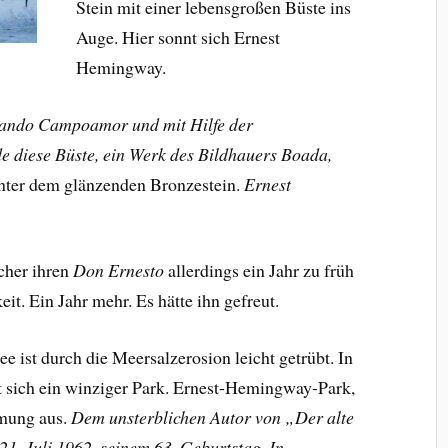
Stein mit einer lebensgroßen Büste ins
Auge. Hier sonnt sich Ernest
Hemingway.
rnando Campoamor und mit Hilfe der
e diese Büste, ein Werk des Bildhauers Boada,
t unter dem glänzenden Bronzestein.
Ernest
cher ihren
Don Ernesto
allerdings ein Jahr zu früh
it. Ein Jahr mehr. Es hätte ihn gefreut.
e ist durch die Meersalzerosion leicht getrübt. In
t sich ein winziger Park. Ernest-Hemingway-Park,
dmung aus.
Dem unsterblichen Autor von „Der alte
1. Juli 1962, seinem 63. Geburtstag. In