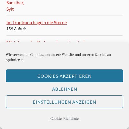
Im Tropicana hageln die Sterne
159 Aufrufe
Mick Jagger im Dschungel – und noch einer
158 Aufrufe
Wir verwenden Cookies, um unsere Website und unseren Service zu
optimieren.
Wie Erwin Barth von Wehrenalp „Mister Sachbuch“ wurde
150 Aufrufe
COOKIES AKZEPTIEREN
Lionel Messi lässt die Hose runter
150 Aufrufe
ABLEHNEN
EINSTELLUNGEN ANZEIGEN
Cookie-Richtlinie
Peter Drucker, der Große
146 Aufrufe