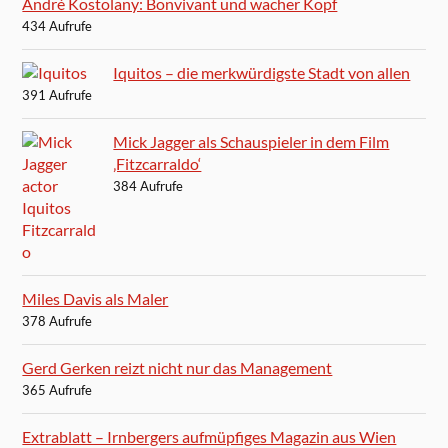
André Kostolany: Bonvivant und wacher Kopf
434 Aufrufe
Iquitos – die merkwürdigste Stadt von allen
391 Aufrufe
Mick Jagger als Schauspieler in dem Film
‚Fitzcarraldo‘
384 Aufrufe
Miles Davis als Maler
378 Aufrufe
Gerd Gerken reizt nicht nur das Management
365 Aufrufe
Extrablatt – Irnbergers aufmüpfiges Magazin aus Wien