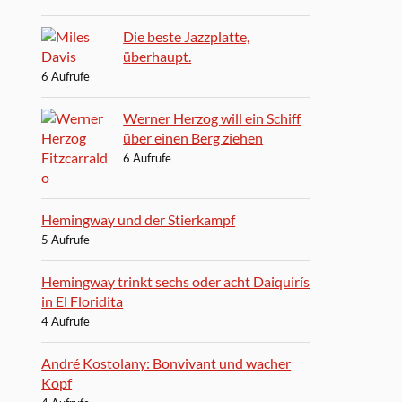
Die beste Jazzplatte,
überhaupt.
6 Aufrufe
Werner Herzog will ein Schiff
über einen Berg ziehen
6 Aufrufe
Hemingway und der Stierkampf
5 Aufrufe
Hemingway trinkt sechs oder acht Daiquirís
in El Floridita
4 Aufrufe
André Kostolany: Bonvivant und wacher
Kopf