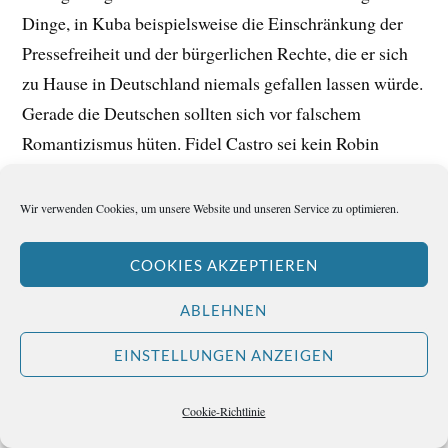
Dinge, in Kuba beispielsweise die Einschränkung der
Pressefreiheit und der bürgerlichen Rechte, die er sich
zu Hause in Deutschland niemals gefallen lassen würde.
Gerade die Deutschen sollten sich vor falschem
Romantizismus hüten. Fidel Castro sei kein Robin
Hood.
Wir verwenden Cookies, um unsere Website und unseren Service zu optimieren.
Für García Márquez empfinde er aufrichtige
Wertschätzung, und den Nobelpreis habe er vollauf
COOKIES AKZEPTIEREN
verdient. Auch wenn er persönlich einen anderen
ABLEHNEN
Südamerikaner – nämlich den Argentinier Jorge Luis
Borges – vorgezogen hätte. Und wenn Mario Vargas
EINSTELLUNGEN ANZEIGEN
Llosa den Begriff
Literatur-Nobelpreis
ausspricht, über
solche Schriftsteller räsoniert, die ihn bereits erhalten
Cookie-Richtlinie
haben und solche, die ihn eigentlich verdient hätten,