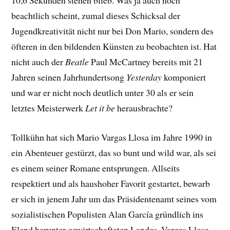
10,6 Sekunden stehen blieb. Was ja auch noch
beachtlich scheint, zumal dieses Schicksal der
Jugendkreativität nicht nur bei Don Mario, sondern des
öfteren in den bildenden Künsten zu beobachten ist. Hat
nicht auch der
Beatle
Paul McCartney bereits mit 21
Jahren seinen Jahrhundertsong
Yesterday
komponiert
und war er nicht noch deutlich unter 30 als er sein
letztes Meisterwerk
Let it be
herausbrachte?
Tollkühn hat sich Mario Vargas Llosa im Jahre 1990 in
ein Abenteuer gestürzt, das so bunt und wild war, als sei
es einem seiner Romane entsprungen. Allseits
respektiert und als haushoher Favorit gestartet, bewarb
er sich in jenem Jahr um das Präsidentenamt seines vom
sozialistischen Populisten Alan García gründlich ins
Elend herunter gewirtschafteten Landes. Vargas Llosa