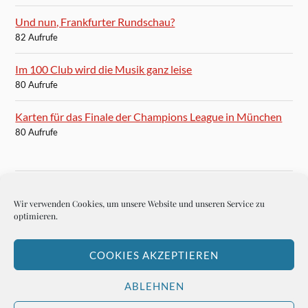
Und nun, Frankfurter Rundschau?
82 Aufrufe
Im 100 Club wird die Musik ganz leise
80 Aufrufe
Karten für das Finale der Champions League in München
80 Aufrufe
Wir verwenden Cookies, um unsere Website und unseren Service zu
BLOGROLL
optimieren.
Autoren-Brief
COOKIES AKZEPTIEREN
Hemingways Welt
ABLEHNEN