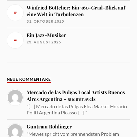
Winfried Böttcher: Ein 360-Grad-Blick auf
eine Welt in Turbulenzen
31. OKTOBER 2025
Ein Jazz-Musiker
23. AUGUST 2025
NEUE KOMMENTARE
Mercado de las Pulgas Local Artists Buenos
Aires Argentina – suemtravels
"[…] Mercado de las Pulgas Flea Market Horacio
Politi Argentina Picasso […] "
Guntram Röhlinger
"Mewes spricht vom brennendsten Problem