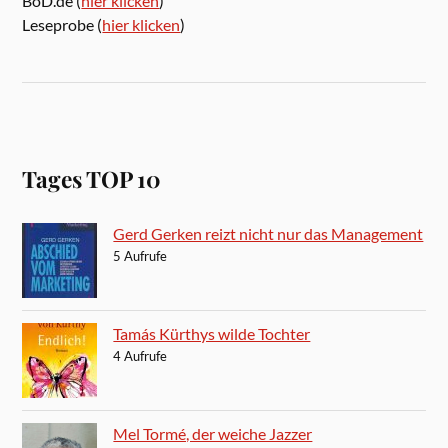
BoD.de (
hier klicken
)
Leseprobe (
hier klicken
)
Tages TOP 10
Gerd Gerken reizt nicht nur das Management
5 Aufrufe
Tamás Kürthys wilde Tochter
4 Aufrufe
Mel Tormé, der weiche Jazzer