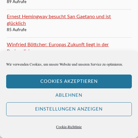
89 Aufrufe
Ernest Hemingway besucht San Gaetano und ist
glücklich
85 Aufrufe
Winfried Böttcher: Europas Zukunft liegt in der
Regionalisierung
85 Aufrufe
Wir verwenden Cookies, um unsere Website und unseren Service zu optimieren.
Mario Vargas Llosa: Ein ziemlich verspäteter
Nobelpreis
COOKIES AKZEPTIEREN
84 Aufrufe
ABLEHNEN
Ernest Hemingway schreibt Caorle unsterblich
83 Aufrufe
EINSTELLUNGEN ANZEIGEN
Und nun, Frankfurter Rundschau?
Cookie-Richtlinie
83 Aufrufe