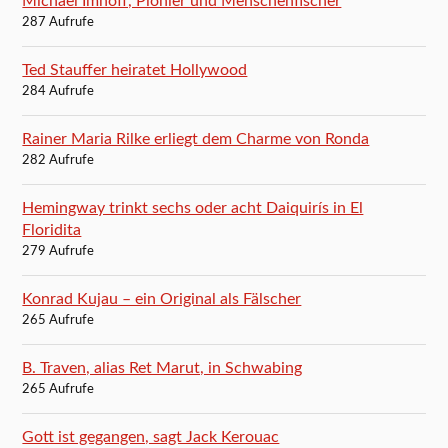
Michael Imhoff, Pionier und Menschenfischer
287 Aufrufe
Ted Stauffer heiratet Hollywood
284 Aufrufe
Rainer Maria Rilke erliegt dem Charme von Ronda
282 Aufrufe
Hemingway trinkt sechs oder acht Daiquirís in El
Floridita
279 Aufrufe
Konrad Kujau – ein Original als Fälscher
265 Aufrufe
B. Traven, alias Ret Marut, in Schwabing
265 Aufrufe
Gott ist gegangen, sagt Jack Kerouac