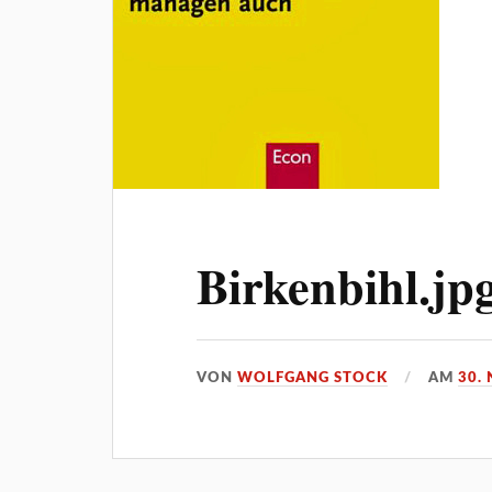
Birkenbihl.jp
VON
WOLFGANG STOCK
AM
30.