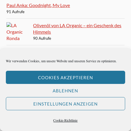
Paul Anka: Goodnight, My Love
91 Aufrufe
Olivenöl von LA Organic – ein Geschenk des
Himmels
90 Aufrufe
B. Traven, alias Ret Marut, verlegt in München 23,
Herzogstrasse
Wir verwenden Cookies, um unsere Website und unseren Service zu optimieren.
89 Aufrufe
COOKIES AKZEPTIEREN
Ernest Hemingway besucht San Gaetano und ist glücklich
85 Aufrufe
ABLEHNEN
Winfried Böttcher: Europas Zukunft liegt in der
EINSTELLUNGEN ANZEIGEN
Regionalisierung
85 Aufrufe
Cookie-Richtlinie
Mario Vargas Llosa: Ein ziemlich verspäteter