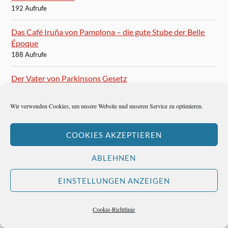
192 Aufrufe
Das Café Iruña von Pamplona – die gute Stube der Belle
Époque
188 Aufrufe
Der Vater von Parkinsons Gesetz
185 Aufrufe
Wir verwenden Cookies, um unsere Website und unseren Service zu optimieren.
Wer erfand die Globalisierung?
183 Aufrufe
COOKIES AKZEPTIEREN
Johann Löhn – der Mann, der mich besser
ABLEHNEN
machte
179 Aufrufe
EINSTELLUNGEN ANZEIGEN
Ein Jazz-Musiker
179 Aufrufe
Cookie-Richtlinie