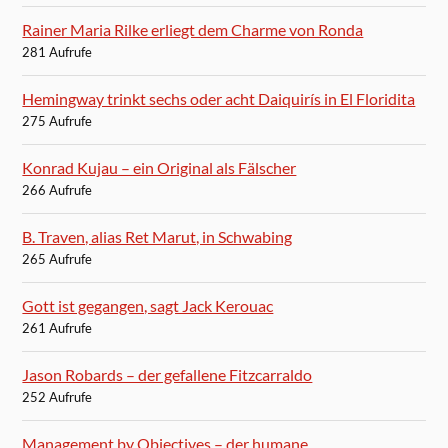
Rainer Maria Rilke erliegt dem Charme von Ronda
281 Aufrufe
Hemingway trinkt sechs oder acht Daiquirís in El Floridita
275 Aufrufe
Konrad Kujau – ein Original als Fälscher
266 Aufrufe
B. Traven, alias Ret Marut, in Schwabing
265 Aufrufe
Gott ist gegangen, sagt Jack Kerouac
261 Aufrufe
Jason Robards – der gefallene Fitzcarraldo
252 Aufrufe
Management by Objectives – der humane