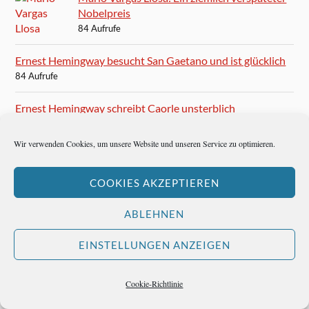
Nobelpreis
84 Aufrufe
Ernest Hemingway besucht San Gaetano und ist glücklich
84 Aufrufe
Ernest Hemingway schreibt Caorle unsterblich
83 Aufrufe
Wir verwenden Cookies, um unsere Website und unseren Service zu optimieren.
Und nun, Frankfurter Rundschau?
82 Aufrufe
COOKIES AKZEPTIEREN
Im 100 Club wird die Musik ganz leise
ABLEHNEN
80 Aufrufe
EINSTELLUNGEN ANZEIGEN
Karten für das Finale der Champions League in München
79 Aufrufe
Cookie-Richtlinie