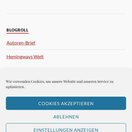
BLOGROLL
Autoren-Brief
Hemingways Welt
Wir verwenden Cookies, um unsere Website und unseren Service zu
&
PRÄSENTIERT VON
WORDPRESS
THEME ERSTELLT VON
optimieren.
ANDERS NORÉN
COOKIES AKZEPTIEREN
ABLEHNEN
EINSTELLUNGEN ANZEIGEN