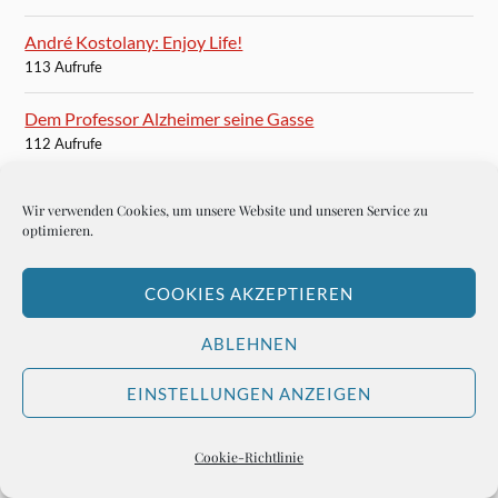
André Kostolany: Enjoy Life!
113 Aufrufe
Dem Professor Alzheimer seine Gasse
112 Aufrufe
Die beste Crema Catalana in Barcelona
Wir verwenden Cookies, um unsere Website und unseren Service zu
110 Aufrufe
optimieren.
Roland Berger ist der Netzwerker Deutschlands
COOKIES AKZEPTIEREN
108 Aufrufe
ABLEHNEN
Celia Cruz: Te busco
108 Aufrufe
EINSTELLUNGEN ANZEIGEN
Das Gackerl ins Sackerl
107 Aufrufe
Cookie-Richtlinie