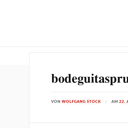
Über ‚STOCKPRESS.de
bodeguitaspr
VON
WOLFGANG STOCK
AM
22.