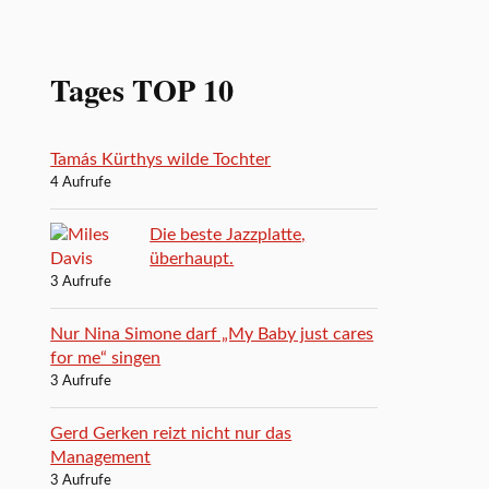
Tages TOP 10
Tamás Kürthys wilde Tochter
4 Aufrufe
Die beste Jazzplatte,
überhaupt.
3 Aufrufe
Nur Nina Simone darf „My Baby just cares
for me“ singen
3 Aufrufe
Gerd Gerken reizt nicht nur das
Management
3 Aufrufe