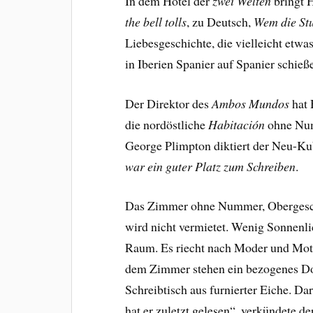
In dem Hotel der
zwei Welten
bringt 
the bell tolls
, zu Deutsch,
Wem die St
Liebesgeschichte, die vielleicht etwa
in Iberien Spanier auf Spanier schieß
Der Direktor des
Ambos Mundos
hat 
die nordöstliche
Habitación
ohne Num
George Plimpton diktiert der Neu-Ku
war ein guter Platz zum Schreiben
.
Das Zimmer ohne Nummer, Obergescho
wird nicht vermietet. Wenig Sonnenlich
Raum. Es riecht nach Moder und Mott
dem Zimmer stehen ein bezogenes Do
Schreibtisch aus furnierter Eiche. Da
hat er zuletzt gelesen“, verkündete 