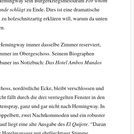
Hemingway sein Bürgerkriegsmelodram
For whom
unde schlägt
zu Ende. Dies ist eine dramatische
s zu holzschnitzartig erklären will, warum da unten
en.
Hemingway immer dasselbe Zimmer reserviert,
mer im Obergeschoss. Seinem Biographen
baner ins Notizbuch:
Das Hotel Ambos Mundos
ss, nordöstliche Ecke, bleibt verschlossen und
t fällt durch die drei verriegelten Fenster in den
enspray, ganz und gar nicht nach Hemingway. In
ppelbett, zwei Nachtkommoden und ein robuster
rauf liegt eine alte Ausgabe des
El Quijote
. “Daran
der Hotelmanager mit ehrfürchtiger Stimme.