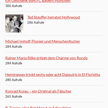
Ein Geschenk vom FC Bayern München
300 Aufrufe
Ted Stauffer heiratet Hollywood
286 Aufrufe
Michael Imhoff, Pionier und Menschenfischer
284 Aufrufe
Rainer Maria Rilke erliegt dem Charme von Ronda
284 Aufrufe
Hemingway trinkt sechs oder acht Daiquirís in El Floridita
280 Aufrufe
Konrad Kujau – ein Original als Fälscher
265 Aufrufe
B. Traven, alias Ret Marut, in Schwabing