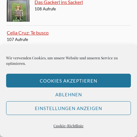
Das Gackerl ins Sackerl
108 Aufrufe
Celia Cruz: Te busco
107 Aufrufe
Managing Oneself by Peter Drucker
Wir verwenden Cookies, um unsere Website und unseren Service zu
106 Aufrufe
optimieren.
COOKIES AKZEPTIEREN
Michael Kleeberg kommt Hemingways
ABLEHNEN
Geheimnis ganz nahe
103 Aufrufe
EINSTELLUNGEN ANZEIGEN
Hero Kind, der letzte ECON-Verleger
101 Aufrufe
Cookie-Richtlinie