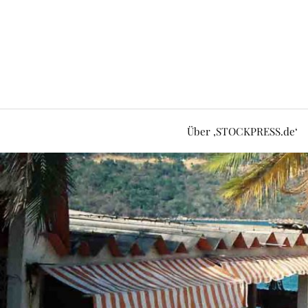
Über ‚STOCKPRESS.de‘