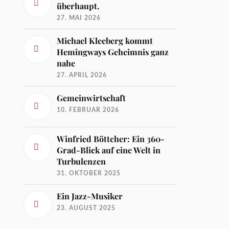
überhaupt.
27. MAI 2026
Michael Kleeberg kommt
Hemingways Geheimnis ganz
nahe
27. APRIL 2026
Gemeinwirtschaft
10. FEBRUAR 2026
Winfried Böttcher: Ein 360-
Grad-Blick auf eine Welt in
Turbulenzen
31. OKTOBER 2025
Ein Jazz-Musiker
23. AUGUST 2025