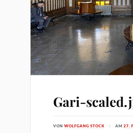
Gari-scaled.
VON
WOLFGANG STOCK
AM
27.