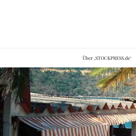
Über ‚STOCKPRESS.de‘