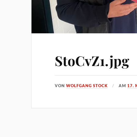
StoCvZ1.jpg
VON
WOLFGANG STOCK
AM
17. 