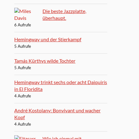
Die beste Jazzplatte,
überhaupt.
6 Aufrufe
Hemingway und der Stierkampf
5 Aufrufe
Tamás Kürthys wilde Tochter
5 Aufrufe
Hemingway trinkt sechs oder acht Daiquirís
in El Floridita
4 Aufrufe
André Kostolany: Bonvivant und wacher
Kopf
4 Aufrufe
Wie ich einmal mit