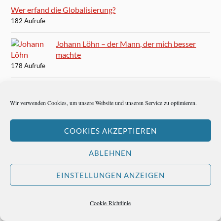
Wer erfand die Globalisierung?
182 Aufrufe
Johann Löhn – der Mann, der mich besser
machte
178 Aufrufe
Ein Jazz-Musiker
177 Aufrufe
Wir verwenden Cookies, um unsere Website und unseren Service zu optimieren.
COOKIES AKZEPTIEREN
Hemingway ist der Meister des Weglassens
175 Aufrufe
ABLEHNEN
Frühstück in der Sansibar
EINSTELLUNGEN ANZEIGEN
172 Aufrufe
Cookie-Richtlinie