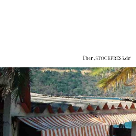
Über ‚STOCKPRESS.de‘