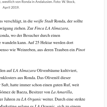
, westlich von Ronda in Andalusien. Foto: W. Stock,
c
April 2019.
 verschlägt, in die
weiße Stadt
Ronda, der sollte
wägung ziehen. Zur
Finca
LA Almazara
,
Ronda, wo der Besucher durch einen
e wandeln kann. Auf 25 Hektar werden dort
benso wie Weinreben, aus deren Trauben ein
Pinot
rden auf
LA Almazara
Olivenbäume kultiviert,
nklosters aus Ronda. Das Olivenöl dieser
r Saft, hatte immer schon einen guten Ruf, weit
 Gómez de Baeza, Besitzer von
La Amarilla
,
er Jahren zu
LA Organic
weiter. Durch eine strikte
Marketing gelang es
LA Organic,
sich zu einem