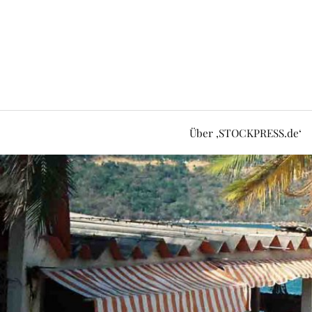
Über ‚STOCKPRESS.de‘