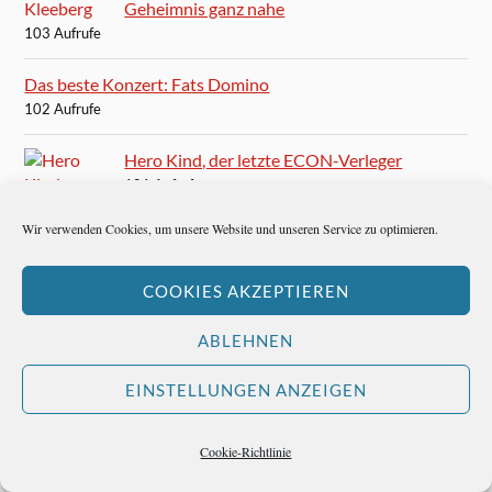
Geheimnis ganz nahe
103 Aufrufe
Das beste Konzert: Fats Domino
102 Aufrufe
Hero Kind, der letzte ECON-Verleger
101 Aufrufe
Wir verwenden Cookies, um unsere Website und unseren Service zu optimieren.
Paul Anka: You and I
97 Aufrufe
COOKIES AKZEPTIEREN
Arnett Cobb – der Saxophonist, der nicht gehen kann
96 Aufrufe
ABLEHNEN
Christo: The Wrapped Reichstag in Berlin
EINSTELLUNGEN ANZEIGEN
94 Aufrufe
Cookie-Richtlinie
Die besten Sänger aller Zeiten
93 Aufrufe