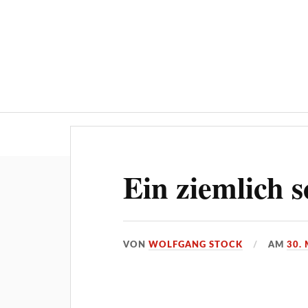
Über ‚STOCKPRESS.de
Ein ziemlich s
VON
WOLFGANG STOCK
AM
30.