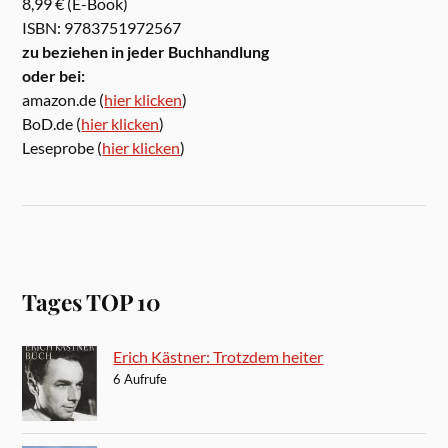
8,99 € (E-Book)
ISBN: 9783751972567
zu beziehen in jeder Buchhandlung
oder bei:
amazon.de (
hier klicken
)
BoD.de (
hier klicken
)
Leseprobe (
hier klicken
)
Tages TOP 10
Erich Kästner: Trotzdem heiter
6 Aufrufe