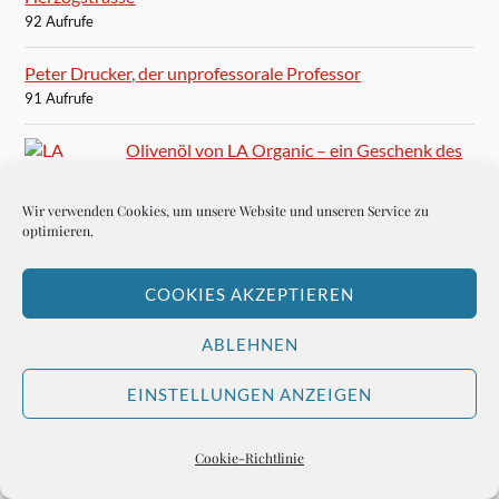
92 Aufrufe
Peter Drucker, der unprofessorale Professor
91 Aufrufe
Olivenöl von LA Organic – ein Geschenk des
Himmels
91 Aufrufe
Wir verwenden Cookies, um unsere Website und unseren Service zu
optimieren.
Paul Anka: Goodnight, My Love
91 Aufrufe
COOKIES AKZEPTIEREN
Mario Vargas Llosa: Ein ziemlich verspäteter
ABLEHNEN
Nobelpreis
90 Aufrufe
EINSTELLUNGEN ANZEIGEN
Ernest Hemingway besucht San Gaetano und ist glücklich
86 Aufrufe
Cookie-Richtlinie