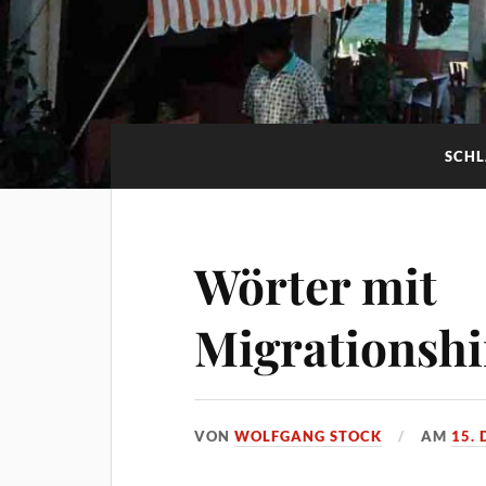
SCH
Wörter mit
Migrationsh
VON
WOLFGANG STOCK
AM
15.