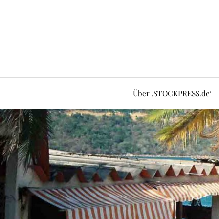
Über ‚STOCKPRESS.de‘