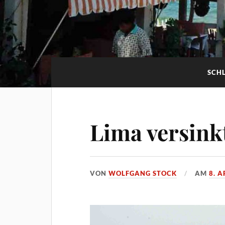
SCH
Lima versink
VON
WOLFGANG STOCK
AM
8. A