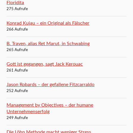
Floridita
275 Aufrufe
Konrad Kujau – ein Original als Fälscher
266 Aufrufe
B. Traven, alias Ret Marut, in Schwabing
265 Aufrufe
Gott ist gegangen, sagt Jack Kerouac
261 Aufrufe
Jason Robards – der gefallene Fitzcarraldo
252 Aufrufe
Management by Objectives – der humane
Unternehmenserfolg
249 Aufrufe
Die Löhn Methode macht weniger Stress