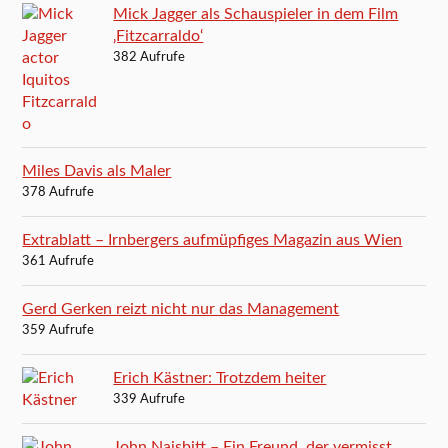
Mick Jagger als Schauspieler in dem Film
‚Fitzcarraldo‘
382 Aufrufe
Miles Davis als Maler
378 Aufrufe
Extrablatt – Irnbergers aufmüpfiges Magazin aus Wien
361 Aufrufe
Gerd Gerken reizt nicht nur das Management
359 Aufrufe
Erich Kästner: Trotzdem heiter
339 Aufrufe
John Naisbitt – Ein Freund, der vermisst