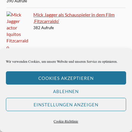
390 Aufrufe
Mick Jagger als Schauspieler in dem Film
‚Fitzcarraldo‘
382 Aufrufe
Miles Davis als Maler
Wir verwenden Cookies, um unsere Website und unseren Service zu optimieren.
377 Aufrufe
COOKIES AKZEPTIEREN
Extrablatt – Irnbergers aufmüpfiges Magazin aus Wien
361 Aufrufe
ABLEHNEN
Gerd Gerken reizt nicht nur das Management
EINSTELLUNGEN ANZEIGEN
361 Aufrufe
Cookie-Richtlinie
Erich Kästner: Trotzdem heiter
343 Aufrufe