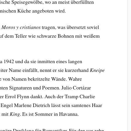
sche Speisegewölbe, wo an meist überfüllten
anischen Küche angeboten wird.
e
Moros y cristianos
tragen, was übersetzt soviel
uf dem Teller wie schwarze Bohnen mit weißem
a 1942 und da sie inmitten eines langen
iter Name einfällt, nennt er sie kurzerhand
Kneipe
te von Namen bekritzelte Wände. Wahre
mten Signaturen und Poemen. Julio Cortázar
er Errol Flynn dankt. Auch der Tramp Charlie
 Engel Marlene Dietrich lässt sein samtenes Haar
t mit
King
. Es ist Sommer in Havanna.
ionäre Dreiklang für Romantiker. Für den vor zehn