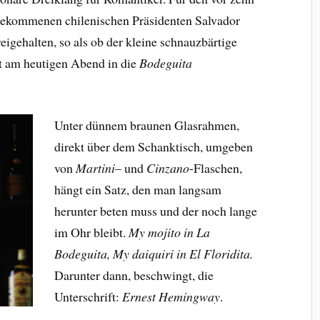
gekommenen chilenischen Präsidenten Salvador
igehalten, so als ob der kleine schnauzbärtige
st am heutigen Abend in die
Bodeguita
Unter dünnem braunen Glasrahmen,
direkt über dem Schanktisch, umgeben
von
Martini
– und
Cinzano
-Flaschen,
hängt ein Satz, den man langsam
herunter beten muss und der noch lange
im Ohr bleibt.
My mojito in La
Bodeguita, My daiquiri in El Floridita.
Darunter dann, beschwingt, die
Unterschrift:
Ernest Hemingway
.