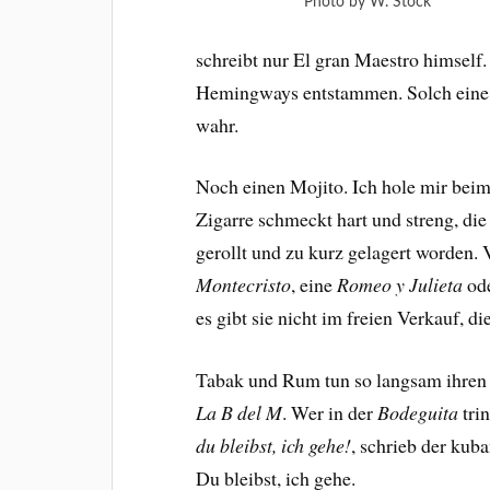
Photo by W. Stock
schreibt nur El gran Maestro himself.
Hemingways entstammen. Solch eine w
wahr.
Noch einen Mojito. Ich hole mir bei
Zigarre schmeckt hart und streng, di
gerollt und zu kurz gelagert worden
Montecristo
, eine
Romeo y Julieta
ode
es gibt sie nicht im freien Verkauf, 
Tabak und Rum tun so langsam ihren
La B del M
. Wer in der
Bodeguita
tri
du bleibst, ich gehe!
, schrieb der kub
Du bleibst, ich gehe.