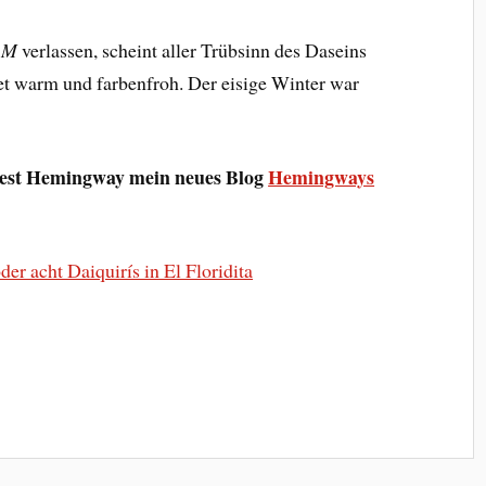
l M
verlassen, scheint aller Trübsinn des Daseins
et warm und farbenfroh. Der eisige Winter war
nest Hemingway mein neues Blog
Hemingways
er acht Daiquirís in El Floridita