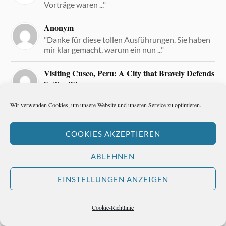
Vorträge waren ..."
Anonym
"Danke für diese tollen Ausführungen. Sie haben
mir klar gemacht, warum ein nun ..."
Visiting Cusco, Peru: A City that Bravely Defends
its Tradition
"[…] This article previously appeared on “Notes
Wir verwenden Cookies, um unsere Website und unseren Service zu optimieren.
and Notes from the Road,” and ..."
COOKIES AKZEPTIEREN
ABLEHNEN
META
EINSTELLUNGEN ANZEIGEN
Anmelden
Eintrags-Feed
Cookie-Richtlinie