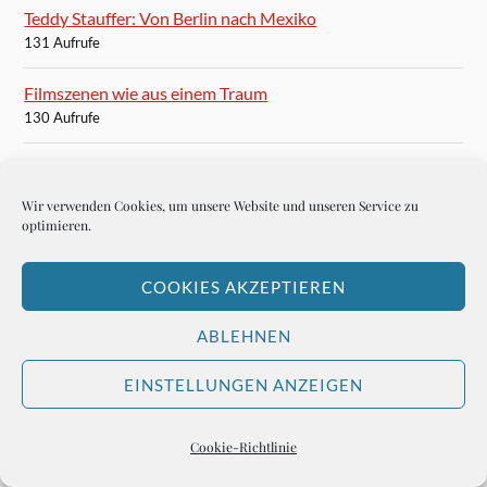
Teddy Stauffer: Von Berlin nach Mexiko
131 Aufrufe
Filmszenen wie aus einem Traum
130 Aufrufe
Señor Teddy in Acapulco
130 Aufrufe
Wir verwenden Cookies, um unsere Website und unseren Service zu
optimieren.
B. Traven wohnt in München, Clemensstrasse 84
123 Aufrufe
COOKIES AKZEPTIEREN
John Naisbitt: China, China, China!
ABLEHNEN
122 Aufrufe
EINSTELLUNGEN ANZEIGEN
Mein Gott, welch eine großartige Zeit!
122 Aufrufe
Cookie-Richtlinie
Der wunderschöne Moon River