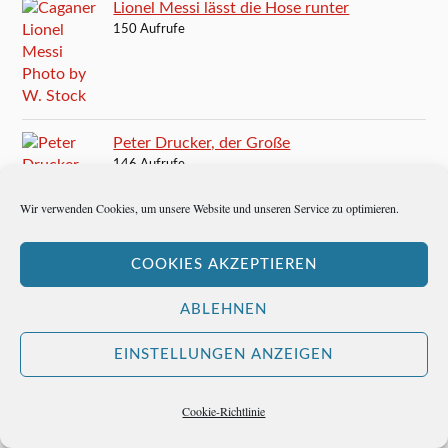
Lionel Messi lässt die Hose runter
150 Aufrufe
Peter Drucker, der Große
146 Aufrufe
Wir verwenden Cookies, um unsere Website und unseren Service zu optimieren.
John Diebold ist Mister Automation
145 Aufrufe
COOKIES AKZEPTIEREN
Teddy Stauffer mag die Frauen
140 Aufrufe
ABLEHNEN
Ken Colyer, der Ahnvater des europäischen Jazz
EINSTELLUNGEN ANZEIGEN
136 Aufrufe
Cookie-Richtlinie
Werner Herzog bittet um Ruhe im Regenwald
134 Aufrufe