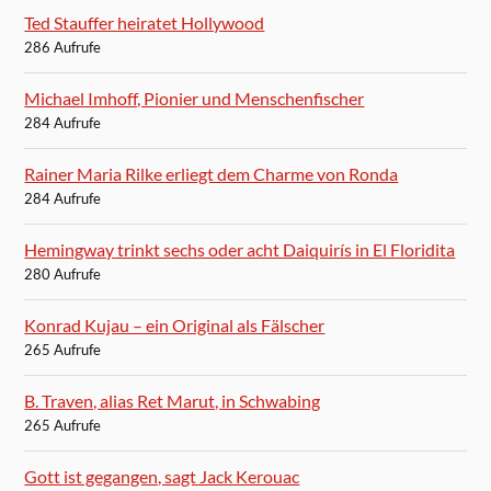
Ted Stauffer heiratet Hollywood
286 Aufrufe
Michael Imhoff, Pionier und Menschenfischer
284 Aufrufe
Rainer Maria Rilke erliegt dem Charme von Ronda
284 Aufrufe
Hemingway trinkt sechs oder acht Daiquirís in El Floridita
280 Aufrufe
Konrad Kujau – ein Original als Fälscher
265 Aufrufe
B. Traven, alias Ret Marut, in Schwabing
265 Aufrufe
Gott ist gegangen, sagt Jack Kerouac